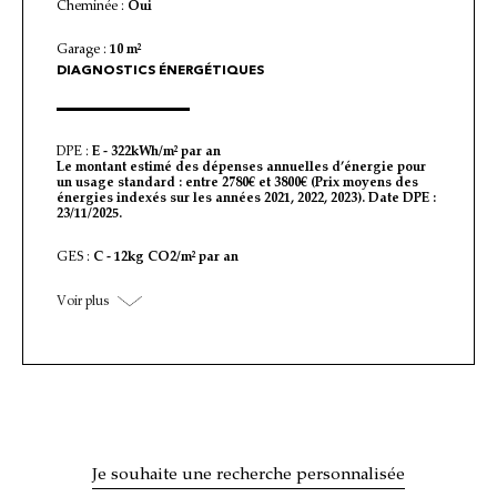
Cheminée :
Oui
Garage :
10 m²
DIAGNOSTICS ÉNERGÉTIQUES
DPE :
E - 322kWh/m² par an
Le montant estimé des dépenses annuelles d’énergie pour
un usage standard : entre 2780€ et 3800€ (Prix moyens des
énergies indexés sur les années 2021, 2022, 2023). Date DPE :
23/11/2025.
GES :
C - 12kg CO2/m² par an
Voir plus
Je souhaite une recherche personnalisée