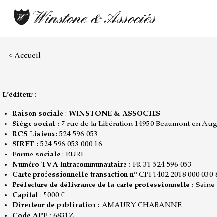
< Accueil
L’éditeur :
Raison sociale
:
WINSTONE & ASSOCIES
Siège social :
7 rue de la Libération 14950 Beaumont en Au
RCS Lisieux:
524 596 053
SIRET :
524 596 053 000 16
Forme sociale
: EURL
Numéro TVA Intracommunautaire :
FR 31 524 596 053
Carte professionnelle transaction n°
CPI 1402 2018 000 030 
Préfecture de délivrance de la carte professionnelle :
Seine 
Capital
: 5000 €
Directeur de publication :
AMAURY CHABANNE
Code APE :
6831Z