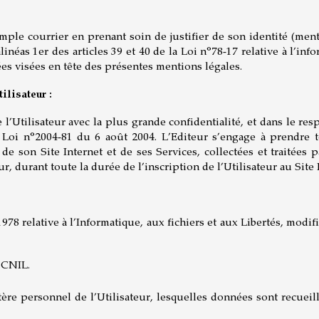
n simple courrier en prenant soin de justifier de son identité (m
néas 1er des articles 39 et 40 de la Loi n°78-17 relative à l’info
ées visées en tête des présentes mentions légales.
ilisateur :
 l’Utilisateur avec la plus grande confidentialité, et dans le res
a Loi n°2004-81 du 6 août 2004. L’Editeur s’engage à prendre t
de son Site Internet et de ses Services, collectées et traitées
ur, durant toute la durée de l’inscription de l’Utilisateur au Site
8 relative à l’Informatique, aux fichiers et aux Libertés, modifi
a CNIL.
e personnel de l’Utilisateur, lesquelles données sont recueillies