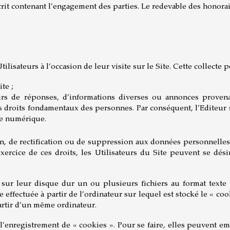
crit contenant l’engagement des parties. Le redevable des honorai
ilisateurs à l’occasion de leur visite sur le Site. Cette collecte p
te ;
eurs de réponses, d’informations diverses ou annonces provenan
es droits fondamentaux des personnes. Par conséquent, l’Editeur 
ie numérique.
on, de rectification ou de suppression aux données personnelles l
ercice de ces droits, les Utilisateurs du Site peuvent se dési
t sur leur disque dur un ou plusieurs fichiers au format tex
e effectuée à partir de l’ordinateur sur lequel est stocké le « coo
 partir d’un même ordinateur.
l’enregistrement de « cookies ». Pour se faire, elles peuvent e