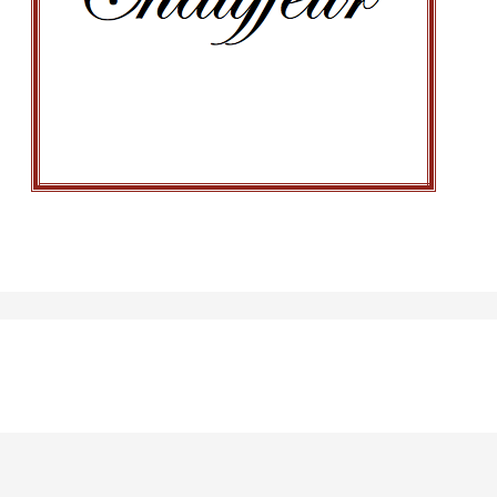
Chauffeur
Dans le but de rendre agréable votre séjour en
Normandie, nous vous mettons en relation avec un
chauffeur. Contactez Amaury Chabanne au 06.84.44.22.50
pour plus de renseignements.