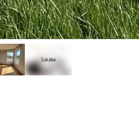
ante maison avec vue sur la campagne,
elques kilomètres de Pont l’Évêque !
ant sur un salon salle à manger. Un
bains.