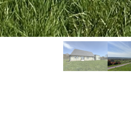
MAISON DE PLAI
PIED PROCHE DE
PONT L’EVEQUE
Coudray-Rabut
Ref: 1231