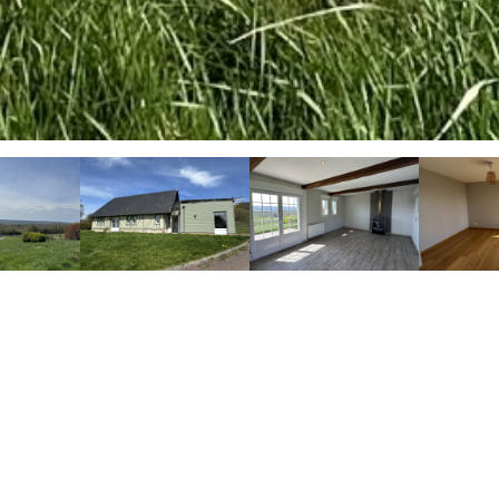
N
Winstone & Associés vous présente une charm
située sur la commune de Coudray-Rabut, à qu
La maison comprend une cuisine équipée donn
couloir dessert 3 chambres et deux salles de 